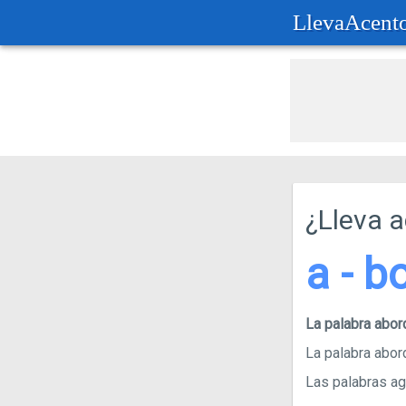
LlevaAcent
¿Lleva 
a - b
La palabra abo
La palabra abord
Las palabras agu