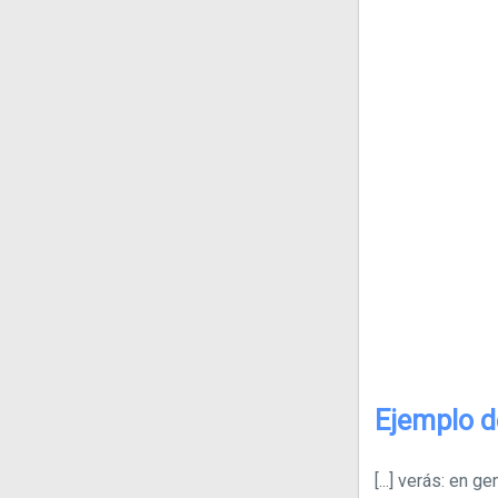
Ejemplo d
[...]
verás: en gen