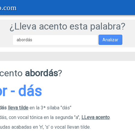
o.com
¿Lleva acento esta palabra?
Analizar
acento
abordás
?
or - dás
rdás
lleva tilde
en la 3ª sílaba "dás"
ás, con vocal tónica en la segunda "a",
LLeva acento
.
das acabadas en 'n', 's' o vocal llevan tilde.