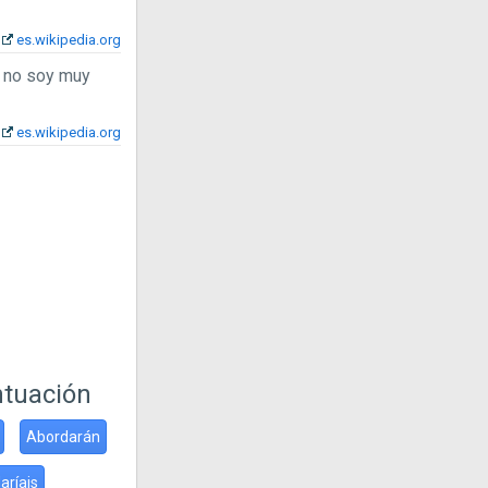
es.wikipedia.org
a no soy muy
es.wikipedia.org
ntuación
Abordarán
aríais