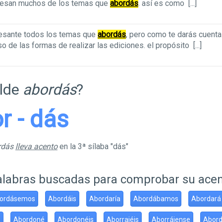
resan muchos de los temas que
abordás
. así es como
[...]
resante todos los temas que
abordás
, pero como te darás cuent
uso de las formas de realizar las ediciones. el propósito
[...]
ilde
abordás
?
or - dás
rdás
lleva acento
en la 3ª sílaba "dás"
alabras buscadas para comprobar su ace
ordásemos
Abordáis
Abordaría
Abordábamos
Abordará
s
Abordoné
Abordonéis
Aborrajéis
Aborrájense
Abord