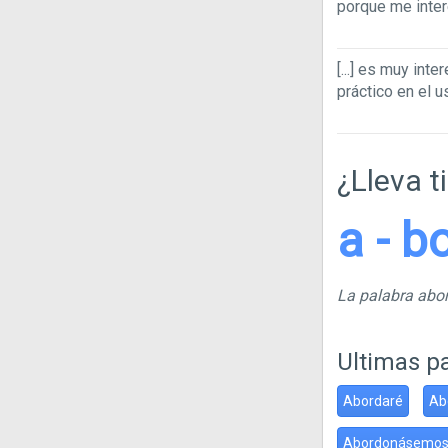
porque me inte
[...]
es muy inte
práctico en el 
¿Lleva t
a - b
La palabra abo
Ultimas p
Abordaré
Ab
Abordonásemo